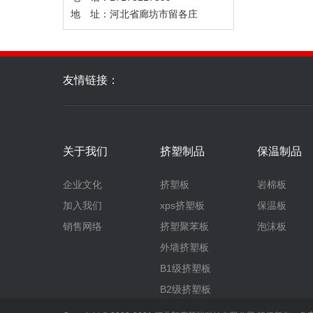
地 址：河北省廊坊市留各庄
友情链接：
关于我们
挤塑制品
保温制品
企业文化
挤塑板
岩棉板
加入我们
xps挤塑板
保温板
销售网络
挤塑聚苯板
泡沫板
外墙挤塑板
B1级挤塑板
B2级挤塑板